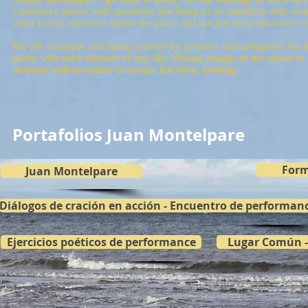
construct a mirror with questions that bring us to ourselves with ever
order to feel ourselves inside the place and not just mere observers of
My job is simple and small, pierced by gestures and metaphors for t
poem with each element of my life. Writing images in the space to 
vastness without author or owner, but alive, existing.
Portafolios Juan Montelpare
Form
Juan Montelpare
Diálogos de cración en acción - Encuentro de performan
Ejercicios poéticos de performance
Lugar Común -