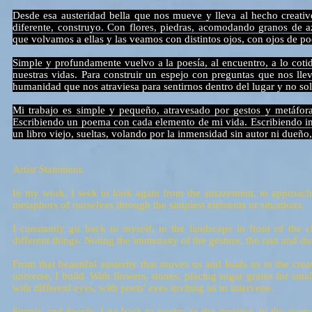
Desde esa austeridad bella que nos mueve y lleva al hecho creativ
diferente, construyo. Con flores, piedras, acomodando granos de
que volvamos a ellas y las veamos con distintos ojos, con ojos de poe
Simple y profundamente vuelvo a la poesía, al encuentro, a lo coti
nuestras vidas. Para construir un espejo con preguntas que nos lle
humanidad que nos atraviesa para sentirnos dentro del lugar y no sol
Mi trabajo es simple y pequeño, atravesado por gestos y metáfor
Escribiendo un poema con cada elemento de mi vida. Escribiendo imá
un libro viejo, sueltas, volando por la inmensidad sin autor ni dueño,
Artist Statement.
In my work, I seek to look again from the amazement, to approach mys
metaphors of ourselves through the simplest elements or situations.
I constantly go back to myself, to the landscape in front of the 
different things. Noting the immensity of the gesture, the rain and du
From that beautiful austerity that moves us and leads us to the creat
universe, I build. With flowers, stones, placing sugar grains for sma
with different eyes, with poets' eyes inviting us to intervene.
Simply and deeply, I go back to poetry, to the meeting, to the every